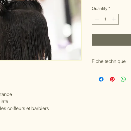
Quantity
*
Fiche technique
Acier
Fabrication
stance
iate
Repose-doigt
les coiffeurs et barbiers